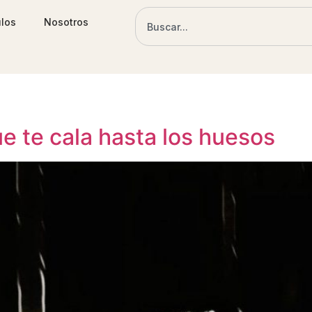
ulos
Nosotros
que te cala hasta los huesos