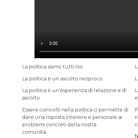
La politica siamo tutti noi.
L
La politica è un ascolto reciproco.
L
La politica è un’esperienza di relazione e di
L
ascolto.
e
Essere coinvolti nella politica ci permette di
P
dare una risposta interiore e personale ai
r
problemi concreti della nostra
c
comunità.
N