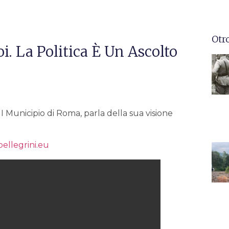
Otr
i. La Politica È Un Ascolto
II Municipio di Roma, parla della sua visione
pellegrini.eu