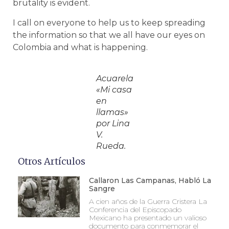
brutality is evident.
I call on everyone to help us to keep spreading
the information so that we all have our eyes on
Colombia and what is happening.
Acuarela
«Mi casa
en
llamas»
por Lina
V.
Rueda.
Otros Artículos
Callaron Las Campanas, Habló La
Sangre
A cien años de la Guerra Cristera La
Conferencia del Episcopado
Mexicano ha presentado un valioso
documento para conmemorar el