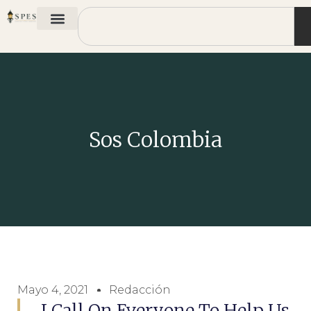
Sos Colombia
Mayo 4, 2021
Redacción
I Call On Everyone To Help Us