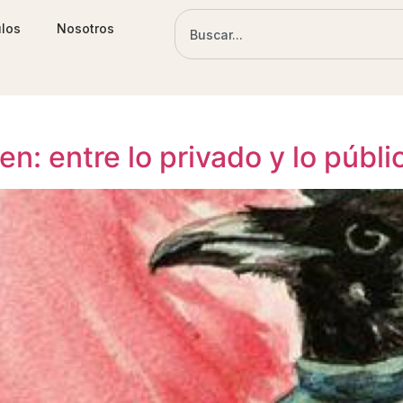
ulos
Nosotros
n: entre lo privado y lo públi