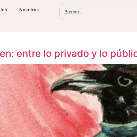
ulos
Nosotros
n: entre lo privado y lo públi