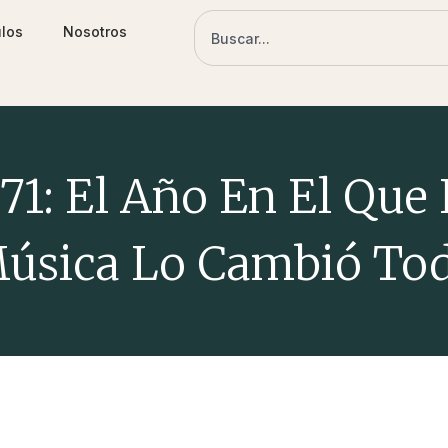
ulos
Nosotros
71: El Año En El Que
úsica Lo Cambió To