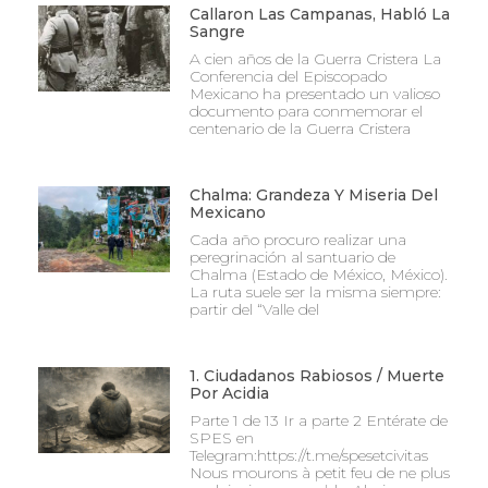
Callaron Las Campanas, Habló La
Sangre
A cien años de la Guerra Cristera La
Conferencia del Episcopado
Mexicano ha presentado un valioso
documento para conmemorar el
centenario de la Guerra Cristera
Chalma: Grandeza Y Miseria Del
Mexicano
Cada año procuro realizar una
peregrinación al santuario de
Chalma (Estado de México, México).
La ruta suele ser la misma siempre:
partir del “Valle del
1. Ciudadanos Rabiosos / Muerte
Por Acidia
Parte 1 de 13 Ir a parte 2 Entérate de
SPES en
Telegram:https://t.me/spesetcivitas
Nous mourons à petit feu de ne plus