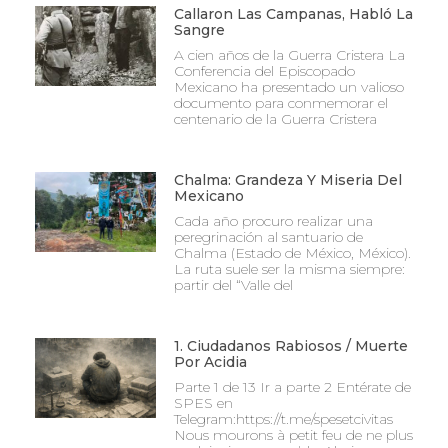
Callaron Las Campanas, Habló La
Sangre
A cien años de la Guerra Cristera La
Conferencia del Episcopado
Mexicano ha presentado un valioso
documento para conmemorar el
centenario de la Guerra Cristera
Chalma: Grandeza Y Miseria Del
Mexicano
Cada año procuro realizar una
peregrinación al santuario de
Chalma (Estado de México, México).
La ruta suele ser la misma siempre:
partir del “Valle del
1. Ciudadanos Rabiosos / Muerte
Por Acidia
Parte 1 de 13 Ir a parte 2 Entérate de
SPES en
Telegram:https://t.me/spesetcivitas
Nous mourons à petit feu de ne plus