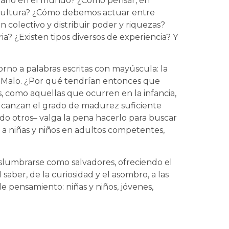
mano en el mundo? ¿Cómo pensar, en
y cultura? ¿Cómo debemos actuar entre
 colectivo y distribuir poder y riquezas?
a? ¿Existen tipos diversos de experiencia? Y
torno a palabras escritas con mayúscula: la
, lo Malo. ¿Por qué tendrían entonces que
, como aquellas que ocurren en la infancia,
lcanzan el grado de madurez suficiente
ido otros– valga la pena hacerlo para buscar
 a niñas y niños en adultos competentes,
vislumbrarse como salvadores, ofreciendo el
saber, de la curiosidad y el asombro, a las
e pensamiento: niñas y niños, jóvenes,