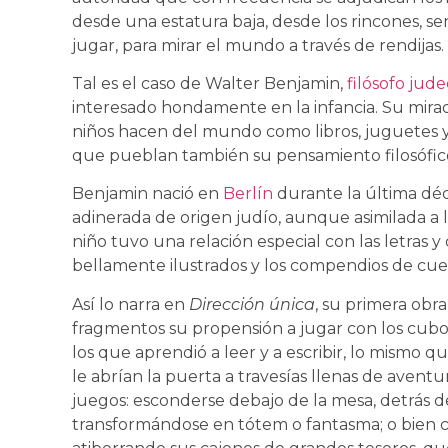
desde una estatura baja, desde los rincones, sen
jugar, para mirar el mundo a través de rendijas.
Tal es el caso de Walter Benjamin,
filósofo jud
interesado hondamente en la infancia. Su mirad
niños hacen del mundo como libros, juguetes y 
que pueblan también su pensamiento filosófic
Benjamin nació en
Berlín
durante la última déc
adinerada de origen judío, aunque asimilada a
niño tuvo una relación especial con las letras y c
bellamente ilustrados y los compendios de cue
Así lo narra en
Dirección única
, su primera obr
fragmentos su propensión a jugar con los cubo
los que aprendió a leer y a escribir, lo mismo qu
le abrían la puerta a travesías llenas de avent
juegos: esconderse debajo de la mesa, detrás de 
transformándose en tótem o fantasma; o bien c