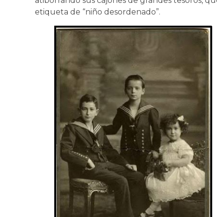
atiborrando sus cajones de grandes tesoros, q
etiqueta de “niño desordenado”.