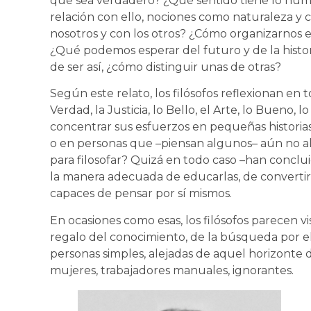
que sea verdadero? ¿Qué sentido tiene lo hu
relación con ello, nociones como naturaleza 
nosotros y con los otros? ¿Cómo organizarnos en
¿Qué podemos esperar del futuro y de la histori
de ser así, ¿cómo distinguir unas de otras?
Según este relato, los filósofos reflexionan en 
Verdad, la Justicia, lo Bello, el Arte, lo Bueno
concentrar sus esfuerzos en pequeñas historias
o en personas que –piensan algunos– aún no a
para filosofar? Quizá en todo caso –han conclu
la manera adecuada de educarlas, de convertir
capaces de pensar por sí mismos.
En ocasiones como esas, los filósofos parecen 
regalo del conocimiento, de la búsqueda por el 
personas simples, alejadas de aquel horizonte d
mujeres, trabajadores manuales, ignorantes.