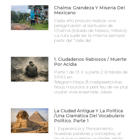
Chalma: Grandeza Y Miseria Del
Mexicano
Cada año procuro realizar una
peregrinación al santuario de
Chalma (Estado de México, México).
La ruta suele ser la misma siempre:
partir del “Valle del
1. Ciudadanos Rabiosos / Muerte
Por Acidia
Parte 1 de 13 Ir a parte 2 Entérate de
SPES en
Telegram:https://t.me/spesetcivitas
Nous mourons à petit feu de ne plus
vouloir vivre ensemble. Alexis
La Ciudad Antigua Y La Política
/Una Gramática Del Vocabulario
Político. Parte 1
I. Experiencia y Pensamiento
Nuestras palabras y conceptos, al
igual que nuestras ciudades, están