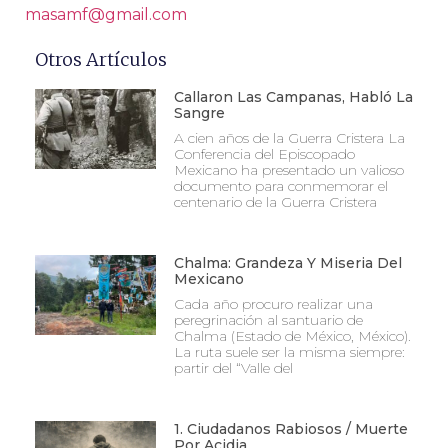
masamf@gmail.com
Otros Artículos
Callaron Las Campanas, Habló La
Sangre
A cien años de la Guerra Cristera La
Conferencia del Episcopado
Mexicano ha presentado un valioso
documento para conmemorar el
centenario de la Guerra Cristera
Chalma: Grandeza Y Miseria Del
Mexicano
Cada año procuro realizar una
peregrinación al santuario de
Chalma (Estado de México, México).
La ruta suele ser la misma siempre:
partir del “Valle del
1. Ciudadanos Rabiosos / Muerte
Por Acidia