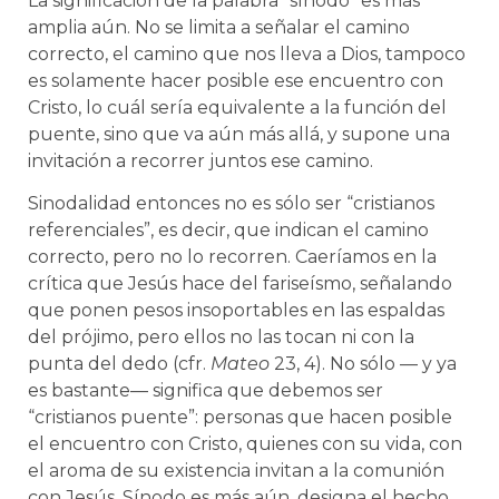
La significación de la palabra “sínodo” es más
amplia aún. No se limita a señalar el camino
correcto, el camino que nos lleva a Dios, tampoco
es solamente hacer posible ese encuentro con
Cristo, lo cuál sería equivalente a la función del
puente, sino que va aún más allá, y supone una
invitación a recorrer juntos ese camino.
Sinodalidad entonces no es sólo ser “cristianos
referenciales”, es decir, que indican el camino
correcto, pero no lo recorren. Caeríamos en la
crítica que Jesús hace del fariseísmo, señalando
que ponen pesos insoportables en las espaldas
del prójimo, pero ellos no las tocan ni con la
punta del dedo (cfr.
Mateo
23, 4). No sólo — y ya
es bastante— significa que debemos ser
“cristianos puente”: personas que hacen posible
el encuentro con Cristo, quienes con su vida, con
el aroma de su existencia invitan a la comunión
con Jesús. Sínodo es más aún, designa el hecho