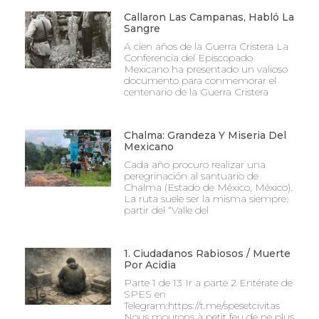
Callaron Las Campanas, Habló La
Sangre
A cien años de la Guerra Cristera La
Conferencia del Episcopado
Mexicano ha presentado un valioso
documento para conmemorar el
centenario de la Guerra Cristera
Chalma: Grandeza Y Miseria Del
Mexicano
Cada año procuro realizar una
peregrinación al santuario de
Chalma (Estado de México, México).
La ruta suele ser la misma siempre:
partir del “Valle del
1. Ciudadanos Rabiosos / Muerte
Por Acidia
Parte 1 de 13 Ir a parte 2 Entérate de
SPES en
Telegram:https://t.me/spesetcivitas
Nous mourons à petit feu de ne plus