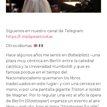
Síguenos en nuestro canal de Telegram:
https://t.me/spesetcivitas
Otros idiomas:
Hace algunos años me senté en
Babelplat
z –una
plaza muy céntrica en Berlín entre la catedral
católica y la Universidad Humboldt y que es
famosa porque en el tiempo del
Nacionalsocialismo quemaron los libros
inadecuados en este lugar– y con una cerveza en
mano, vi por una pantalla gigante
Tristan e Isolda
de Wagner. Por lo regular una vez al año la ópera
de Berlín (
Staatsoper
) organiza un evento al aire
libre y gratuito, bajo el lema “
Staatsoper für alle
”