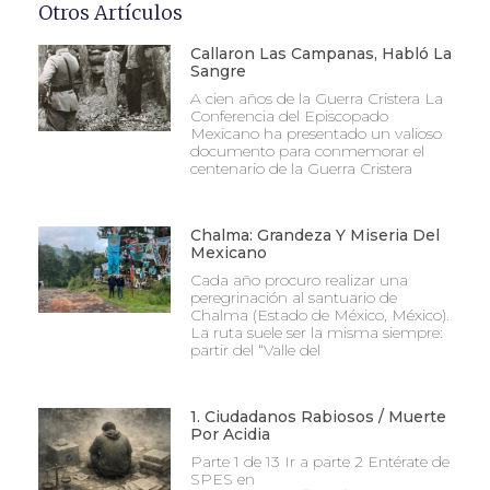
Otros Artículos
Callaron Las Campanas, Habló La
Sangre
A cien años de la Guerra Cristera La
Conferencia del Episcopado
Mexicano ha presentado un valioso
documento para conmemorar el
centenario de la Guerra Cristera
Chalma: Grandeza Y Miseria Del
Mexicano
Cada año procuro realizar una
peregrinación al santuario de
Chalma (Estado de México, México).
La ruta suele ser la misma siempre:
partir del “Valle del
1. Ciudadanos Rabiosos / Muerte
Por Acidia
Parte 1 de 13 Ir a parte 2 Entérate de
SPES en