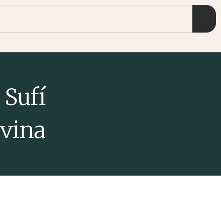
 Sufí
ivina