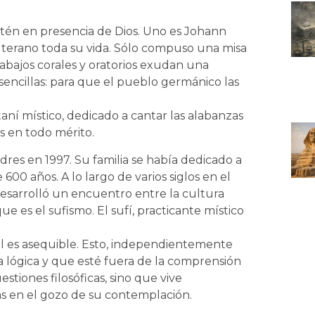
tén en presencia de Dios. Uno es Johann
uterano toda su vida. Sólo compuso una misa
rabajos corales y oratorios exudan una
 sencillas: para que el pueblo germánico las
aní místico, dedicado a cantar las alabanzas
s en todo mérito.
res en 1997. Su familia se había dedicado a
 600 años. A lo largo de varios siglos en el
desarrolló un encuentro entre la cultura
que es el sufismo. El sufí, practicante místico
Él es asequible. Esto, independientemente
a lógica y que esté fuera de la comprensión
stiones filosóficas, sino que vive
nas en el gozo de su contemplación.