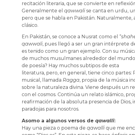
recitación literaria, que se convierte en reflex
Generalmente el
qawwali
se canta en urdu, un
pero que se habla en Pakistán. Naturalmente,
clásico.
En Pakistán, se conoce a Nusrat como el “
shah
qawwali
, pues llegó a ser un gran intérprete d
es tenido como un gran ejemplo. Con su música
de muchos musulmanes alrededor del mundo. 
de poesía? Hay muchos subtipos de esta
literatura, pero, en general, tiene cinco parte
musical, llamada
Ragga
, propia de la música i
sobre la naturaleza divina. Viene después un r
con el cosmos. Continúa un relato islámico, prop
reafirmación de la absoluta presencia de Dios
paradojas para nosotros.
Asomo a algunos versos de
qawalli
:
Hay una pieza o poema de
qawalli
que me enca