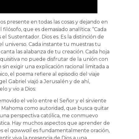
ios presente en todas las cosas y dejando en
filósofo, que es demasiado analítica: “Cada
 el Sustentador. Dios es. Es la distinción de
el universo. Cada instante tu muestras tu
a canta las alabanza de tu creación. Cada hoja
nquisitiva no puede disfrutar de la unión con
sin exigir una explicación racional limitada a
co, el poema refiere al episodio del viaje
l Gabriel viajó a Jerusalén y de ahí,
ielo y vio a Dios:
emovido el velo entre el Señor y el sirviente
 de Mahoma como autoridad, que busca quitar
de una perspectiva católica, me conmuevo
tica. Hay muchos aspectos que aprender de
es el
qawwali
es fundamentalmente oración,
ntir viva la presencia de Dios a una