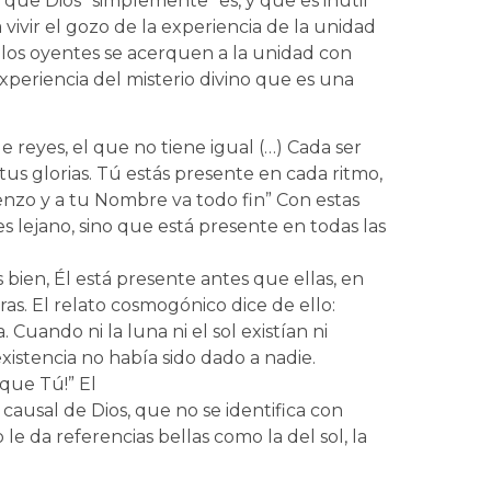
n que Dios “simplemente” es, y que es inútil
 vivir el gozo de la experiencia de la unidad
e los oyentes se acerquen a la unidad con
experiencia del misterio divino que es una
de reyes, el que no tiene igual (…) Cada ser
tus glorias. Tú estás presente en cada ritmo,
nzo y a tu Nombre va todo fin” Con estas
s lejano, sino que está presente en todas las
s bien, Él está presente antes que ellas, en
ras. El relato cosmogónico dice de ello:
a. Cuando ni la luna ni el sol existían ni
istencia no había sido dado a nadie.
que Tú!” El
causal de Dios, que no se identifica con
le da referencias bellas como la del sol, la