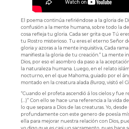
El poema continúa refiriéndose a la gloria de D
confusión a la mente humana, sobre todo la del 
cosa refleja tu gloria. Cada ser grita que Tú eres
tu Rostro misterioso. Tu eres el eterno Señor d
gloria y azoras a la mente inquisitiva, Cada ram
manifiesta la gloria de tu creación.” La mente i
Dios, por eso el asombro da paso a la aceptación 
la naturaleza humana. Luego, en el relato islámi
nocturno, en el que Mahoma, guiado por el ánge
montado en la creatura alada
Buraq
, visitó el C
“Cuando el profeta ascendió á los cielos y fue r
(…)” Con ello se hace una referencia a la vida
lo que separa a Dios de las creaturas. Yo, des
profundamente con este genero de poesía mís
ella para mejorar nuestra relación con Dios, pu
yo digo que es casi un sacramento, pues hace se