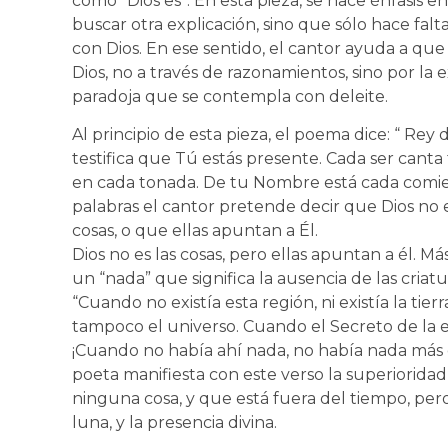
como “Dios es”. En esta pieza, se hace énfasis e
buscar otra explicación, sino que sólo hace falta
con Dios. En ese sentido, el cantor ayuda a qu
Dios, no a través de razonamientos, sino por la 
paradoja que se contempla con deleite.
Al principio de esta pieza, el poema dice: “ Rey 
testifica que Tú estás presente. Cada ser canta 
en cada tonada. De tu Nombre está cada comie
palabras el cantor pretende decir que Dios no e
cosas, o que ellas apuntan a Él.
Dios no es las cosas, pero ellas apuntan a él. Má
un “nada” que significa la ausencia de las criatu
“Cuando no existía esta región, ni existía la tierr
tampoco el universo. Cuando el Secreto de la ex
¡Cuando no había ahí nada, no había nada más 
poeta manifiesta con este verso la superioridad 
ninguna cosa, y que está fuera del tiempo, pero 
luna, y la presencia divina.