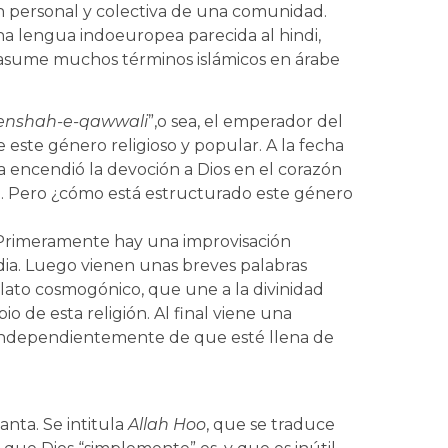
ión personal y colectiva de una comunidad.
a lengua indoeuropea parecida al hindi,
 asume muchos términos islámicos en árabe
enshah-e-qawwali
”,o sea, el emperador del
e este género religioso y popular. A la fecha
 encendió la devoción a Dios en el corazón
Pero ¿cómo está estructurado este género
s: Primeramente hay una improvisación
ndia. Luego vienen unas breves palabras
elato cosmogónico, que une a la divinidad
io de esta religión. Al final viene una
, independientemente de que esté llena de
nta. Se intitula
Allah Hoo
, que se traduce