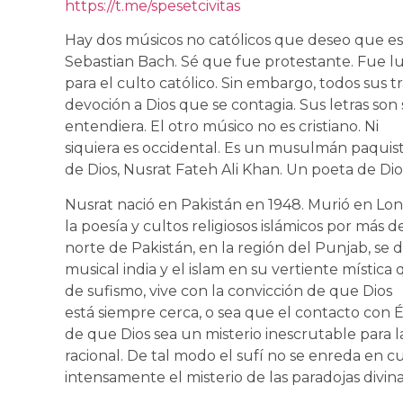
https://t.me/spesetcivitas
Hay dos músicos no católicos que deseo que es
Sebastian Bach. Sé que fue protestante. Fue l
para el culto católico. Sin embargo, todos sus t
devoción a Dios que se contagia. Sus letras son
entendiera. El otro músico no es cristiano. Ni
siquiera es occidental. Es un musulmán paquist
de Dios, Nusrat Fateh Ali Khan. Un poeta de Dio
Nusrat nació en Pakistán en 1948. Murió en Lond
la poesía y cultos religiosos islámicos por más de
norte de Pakistán, en la región del Punjab, se 
musical india y el islam en su vertiente mística 
de sufismo, vive con la convicción de que Dios
está siempre cerca, o sea que el contacto con 
de que Dios sea un misterio inescrutable para l
racional. De tal modo el sufí no se enreda en cue
intensamente el misterio de las paradojas divi