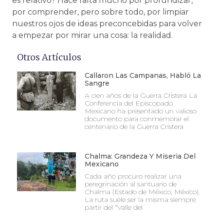
es relativo? Hace falta mucho por profundizar,
por comprender, pero sobre todo, por limpiar
nuestros ojos de ideas preconcebidas para volver
a empezar por mirar una cosa: la realidad.
Otros Artículos
Callaron Las Campanas, Habló La
Sangre
A cien años de la Guerra Cristera La
Conferencia del Episcopado
Mexicano ha presentado un valioso
documento para conmemorar el
centenario de la Guerra Cristera
Chalma: Grandeza Y Miseria Del
Mexicano
Cada año procuro realizar una
peregrinación al santuario de
Chalma (Estado de México, México).
La ruta suele ser la misma siempre:
partir del “Valle del