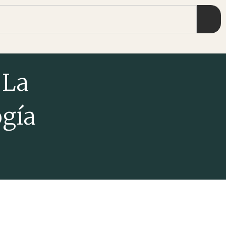
 La
ogía