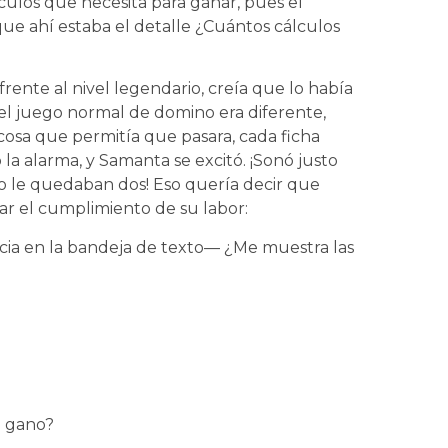
culos que necesita para ganar, pues el
que ahí estaba el detalle ¿Cuántos cálculos
frente al nivel legendario, creía que lo había
el juego normal de domino era diferente,
 cosa que permitía que pasara, cada ficha
la alarma, y Samanta se excitó. ¡Sonó justo
lo le quedaban dos! Eso quería decir que
tar el cumplimiento de su labor:
encia en la bandeja de texto— ¿Me muestra las
o gano?