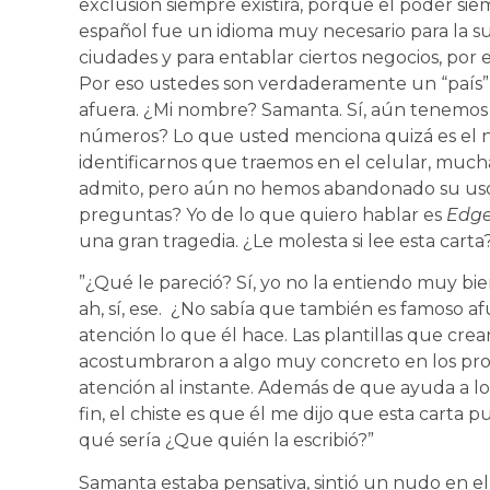
exclusión siempre existirá, porque el poder siem
español fue un idioma muy necesario para la su
ciudades y para entablar ciertos negocios, por 
Por eso ustedes son verdaderamente un “país” 
afuera. ¿Mi nombre? Samanta. Sí, aún tenemos 
números? Lo que usted menciona quizá es el 
identificarnos que traemos en el celular, muc
admito, pero aún no hemos abandonado su uso
preguntas? Yo de lo que quiero hablar es
Edge
una gran tragedia. ¿Le molesta si lee esta carta
”¿Qué le pareció? Sí, yo no la entiendo muy b
ah, sí, ese. ¿No sabía que también es famoso a
atención lo que él hace. Las plantillas que crean 
acostumbraron a algo muy concreto en los prog
atención al instante. Además de que ayuda a 
fin, el chiste es que él me dijo que esta carta 
qué sería ¿Que quién la escribió?”
Samanta estaba pensativa, sintió un nudo en el 