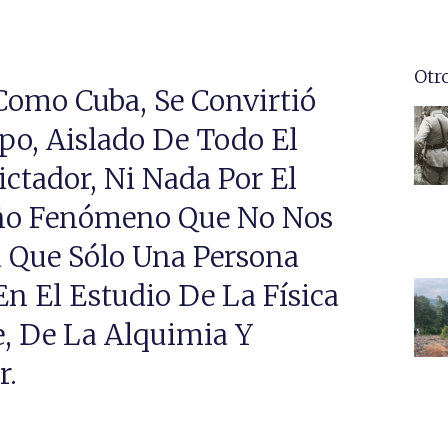
Otr
Como Cuba, Se Convirtió
o, Aislado De Todo El
ctador, Ni Nada Por El
raño Fenómeno Que No Nos
 Que Sólo Una Persona
 El Estudio De La Física
, De La Alquimia Y
r.