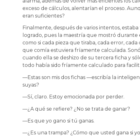
alarma, además de volver más eficientes los cál
exceso de cálculos, alentarían el proceso. Aun
eran suficientes?
Finalmente, después de varios intentos, estaba 
logrado, pues la maestría que mostró durante 
como si cada pieza que tiraba, cada error, cada
que comía estuviera fríamente calculada. Sonó 
cuando ella se deshizo de su tercera ficha y só
todo había sido fríamente calculado para facili
—Estas son mis dos fichas —escribía la intelig
suyas?
—Sí, claro. Estoy emocionada por perder.
—¿A qué se refiere? ¿No se trata de ganar?
—Es que yo gano si tú ganas.
—¿Es una trampa? ¿Cómo que usted gana si y