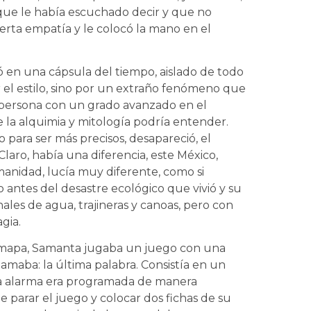
s que le había escuchado decir y que no
ierta empatía y le colocó la mano en el
ó en una cápsula del tiempo, aislado de todo
 el estilo, sino por un extraño fenómeno que
 persona con un grado avanzado en el
e la alquimia y mitología podría entender.
para ser más precisos, desapareció, el
Claro, había una diferencia, este México,
anidad, lucía muy diferente, como si
antes del desastre ecológico que vivió y su
ales de agua, trajineras y canoas, pero con
gia.
l mapa, Samanta jugaba un juego con una
llamaba: la última palabra. Consistía en un
na alarma era programada de manera
de parar el juego y colocar dos fichas de su