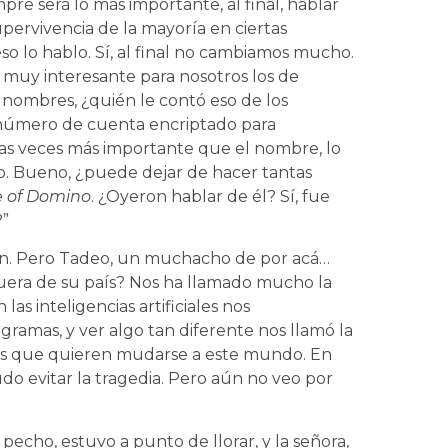
pre será lo más importante, al final, hablar
pervivencia de la mayoría en ciertas
eso lo hablo. Sí, al final no cambiamos mucho.
muy interesante para nosotros los de
nombres, ¿quién le contó eso de los
número de cuenta encriptado para
has veces más importante que el nombre, lo
. Bueno, ¿puede dejar de hacer tantas
 of Domino
. ¿Oyeron hablar de él? Sí, fue
?”
ien. Pero Tadeo, un muchacho de por acá…
fuera de su país? Nos ha llamado mucho la
las inteligencias artificiales nos
ramas, y ver algo tan diferente nos llamó la
los que quieren mudarse a este mundo. En
pudo evitar la tragedia. Pero aún no veo por
pecho, estuvo a punto de llorar, y la señora,