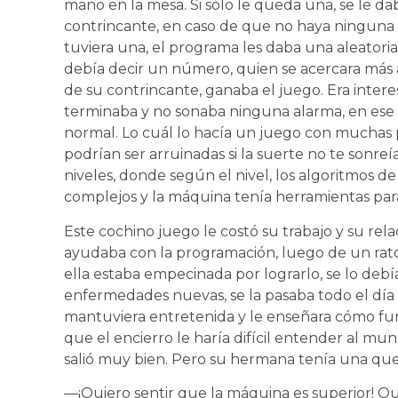
mano en la mesa. Si sólo le queda una, se le da
contrincante, en caso de que no haya ninguna 
tuviera una, el programa les daba una aleatori
debía decir un número, quien se acercara más
de su contrincante, ganaba el juego. Era intere
terminaba y no sonaba ninguna alarma, en ese 
normal. Lo cuál lo hacía un juego con muchas 
podrían ser arruinadas si la suerte no te sonre
niveles, donde según el nivel, los algoritmos 
complejos y la máquina tenía herramientas par
Este cochino juego le costó su trabajo y su rela
ayudaba con la programación, luego de un rato 
ella estaba empecinada por lograrlo, se lo debí
enfermedades nuevas, se la pasaba todo el día 
mantuviera entretenida y le enseñara cómo fu
que el encierro le haría difícil entender al mund
salió muy bien. Pero su hermana tenía una quej
—¡Quiero sentir que la máquina es superior! Q