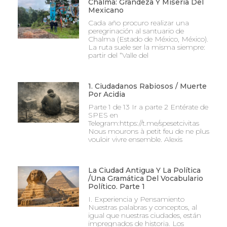
Chalma: Grandeza Y Miseria Del
Mexicano
Cada año procuro realizar una
peregrinación al santuario de
Chalma (Estado de México, México).
La ruta suele ser la misma siempre:
partir del “Valle del
1. Ciudadanos Rabiosos / Muerte
Por Acidia
Parte 1 de 13 Ir a parte 2 Entérate de
SPES en
Telegram:https://t.me/spesetcivitas
Nous mourons à petit feu de ne plus
vouloir vivre ensemble. Alexis
La Ciudad Antigua Y La Política
/Una Gramática Del Vocabulario
Político. Parte 1
I. Experiencia y Pensamiento
Nuestras palabras y conceptos, al
igual que nuestras ciudades, están
impregnados de historia. Los