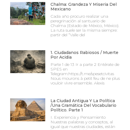
Chalma: Grandeza Y Miseria Del
Mexicano
Cada año procuro realizar una
peregrinación al santuario de
Chalma (Estado de México, México).
La ruta suele ser la misma siempre:
partir del “Valle del
1. Ciudadanos Rabiosos / Muerte
Por Acidia
Parte 1 de 13 Ir a parte 2 Entérate de
SPES en
Telegram:https://t.me/spesetcivitas
Nous mourons à petit feu de ne plus
vouloir vivre ensemble. Alexis
La Ciudad Antigua Y La Política
/Una Gramática Del Vocabulario
Político. Parte 1
I. Experiencia y Pensamiento
Nuestras palabras y conceptos, al
igual que nuestras ciudades, están