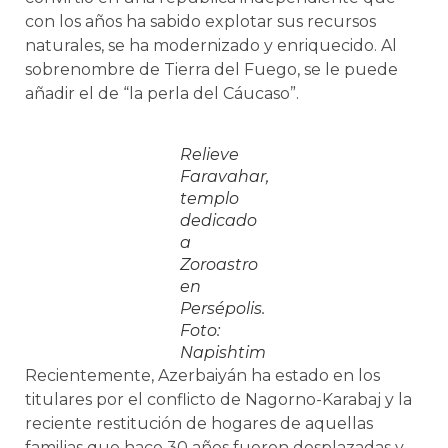
con los años ha sabido explotar sus recursos
naturales, se ha modernizado y enriquecido. Al
sobrenombre de Tierra del Fuego, se le puede
añadir el de “la perla del Cáucaso”.
Relieve
Faravahar,
templo
dedicado
a
Zoroastro
en
Persépolis.
Foto:
Napishtim
Recientemente, Azerbaiyán ha estado en los
titulares por el conflicto de Nagorno-Karabaj y la
reciente restitución de hogares de aquellas
familias que hace 30 años fueron desplazadas y