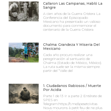
Callaron Las Campanas, Habló La
Sangre
A cien años de la Guerra Cristera La
Conferencia del Episcopado
Mexicano ha presentado un valioso
documento para conmemorar el
centenario de la Guerra Cristera
Chalma: Grandeza Y Miseria Del
Mexicano
Cada año procuro realizar una
peregrinación al santuario de
Chalma (Estado de México, México).
La ruta suele ser la misma siempre:
partir del “Valle del
1. Ciudadanos Rabiosos / Muerte
Por Acidia
Parte 1 de 13 Ir a parte 2 Entérate de
SPES en
Telegram:https://t.me/spesetcivitas
Nous mourons à petit feu de ne plus