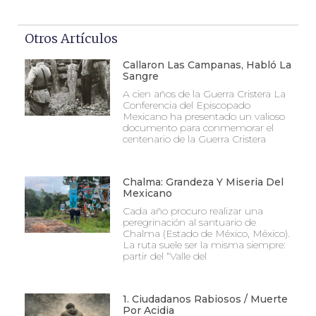
Otros Artículos
Callaron Las Campanas, Habló La
Sangre
A cien años de la Guerra Cristera La
Conferencia del Episcopado
Mexicano ha presentado un valioso
documento para conmemorar el
centenario de la Guerra Cristera
Chalma: Grandeza Y Miseria Del
Mexicano
Cada año procuro realizar una
peregrinación al santuario de
Chalma (Estado de México, México).
La ruta suele ser la misma siempre:
partir del “Valle del
1. Ciudadanos Rabiosos / Muerte
Por Acidia